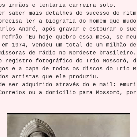
aos irmãos e tentaria carreira solo.
ber mais detalhes do sucesso do ritmo
precisa ler a biografia do homem que mudo
arlos André, após gravar e estourar o su
 refrão 'Eu hoje quebro essa mesa, se meu
 em 1974, vendeu um total de um milhão de
emissoras de rádio no Nordeste brasile
istro fotográfico do Trio Mossoró, de
gos e a capa de todos os discos do Trio M
e dos artistas que ele produziu.
r adquirido através do e-mail: emurib
Correios ou a domicílio para Mossoró, por
s.