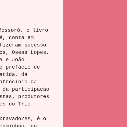
Mossoró, o livro
é, conta em
fizeram sucesso
os, Oseas Lopes,
a e João
o prefácio de
atida, da
atrocínio da
 da participação
stas, produtores
es do Trio
ravadores, é o
caminhão, no