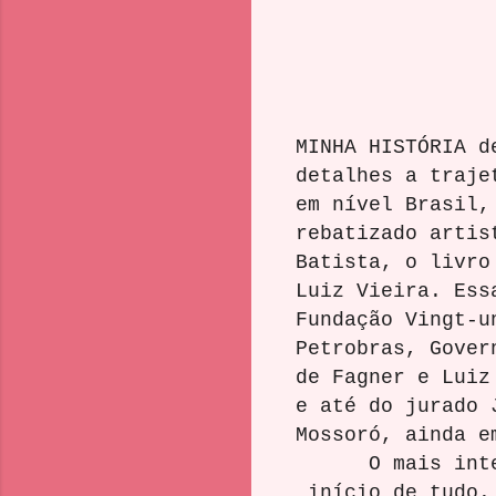
MINHA HISTÓRIA d
detalhes a traje
em nível Brasil,
rebatizado artis
Batista, o livro
Luiz Vieira. Ess
Fundação Vingt-u
Petrobras, Gover
de Fagner e Luiz
e até do jurado 
Mossoró, ainda e
O mais interess
início de tudo. 