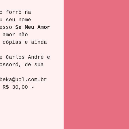
 forró na
u seu nome
cesso
Se Meu Amor
 amor não
 cópias e ainda
iro.
 Carlos André e
ossoró, de sua
eka@uol.com.br
 R$ 30,00 -