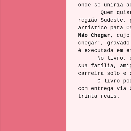
onde se uniria 
Quem quiser sa
região Sudeste, 
artístico para C
Não Chegar
, cujo
chegar', gravado
é executada em 
No livro, o reg
sua família, ami
carreira solo 
O livro pode se
com entrega via 
trinta reai