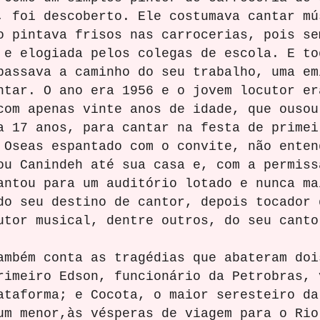
, foi descoberto. Ele costumava cantar mú
o pintava frisos nas carrocerias, pois se
 e elogiada pelos colegas de escola. E to
passava a caminho do seu trabalho, uma em
ntar. O ano era 1956 e o jovem locutor er
com apenas vinte anos de idade, que ousou
a 17 anos, para cantar na festa de primei
 Oseas espantado com o convite, não enten
ou Canindeh até sua casa e, com a permiss
antou para um auditório lotado e nunca ma
do seu destino de cantor, depois tocador 
utor musical, dentre outros, do seu canto
 conta as tragédias que abateram dois
rimeiro Edson, funcionário da Petrobras, 
ataforma; e Cocota, o maior seresteiro da
um menor,às vésperas de viagem para o Rio