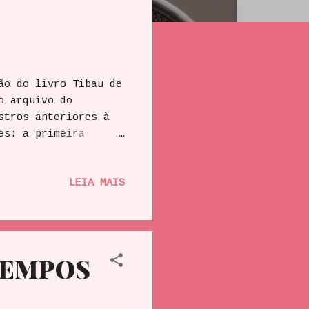
do livro Tibau de
o arquivo do
stros anteriores à
es: a primeira
 1920; e segundo,
dificultava o
LEIA MAIS
e tempo, Areia
Mossoró, havia a
me de negócios em
mercadorias
 TEMPOS