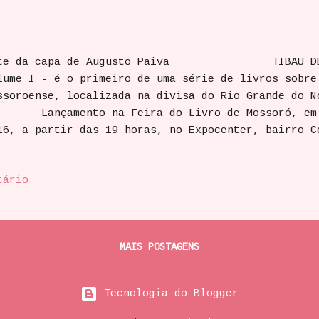
te da capa de Augusto Paiva TIBAU DE TO
lume I - é o primeiro de uma série de livros sobre
ssoroense, localizada na divisa do Rio Grande do
nçamento na Feira do Livro de Mossoró, em 1
16, a partir das 19 horas, no Expocenter, bai
 dia 20, sábado, haverá manhã-tarde de autógra
 Praça Bento Praxedes, centro de Mossoró.
tário
bau no dia 9 de setembro, no Viola Beach, na Rua P
isa, centro. Lançamento em Natal, dia 31 
ento fechado para a colônia mossoroense. 
tal, em evento aberto, dia 1º de setembro, lo
MAIS POSTAGENS
.
Tecnologia do Blogger