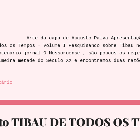
te da capa de Augusto Paiva Apresentação 
dos os Tempos - Volume I Pesquisando sobre Tibau n
ntenário jornal O Mossoroense , são poucos os regi
imeira metade do Século XX e encontramos duas razõ
lvez porque Tibau pertencia ao estado do Ceará até
rque não havia estrada de rodagem até 1932, o que 
tário
rcurso entre Mossoró e a então Vila de Tibau. Ness
anca era mais presente nas páginas dos jornais de 
trada para Areia Branca, motivada pelo grande volu
nsequência do porto, por onde chegavam e saiam as 
mercializadas em...
to TIBAU DE TODOS OS