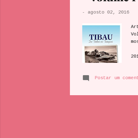
-
agosto 02, 2016
Ar
Vo
mo
La
20
No
na
Postar um comen
Ti
Br
ev
Na
..