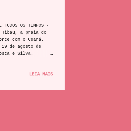
DOS OS TEMPOS -
 Tibau, a praia do
 Norte com o Ceará.
9 de agosto de
rro Costa e Silva.
fos no Rust Café,
 Lançamento em
LEIA MAIS
irambu, por trás do
de agosto, em
Lançamento em
cal a confirmar.