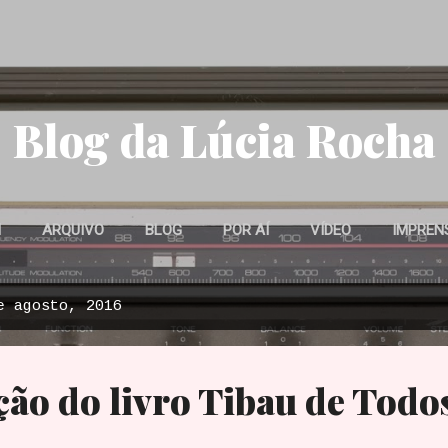
Pular para o conteúdo principal
Blog da Lúcia Rocha
M
ARQUIVO
BLOG
POR AÍ
VÍDEO
IMPREN
e agosto, 2016
ão do livro Tibau de Todo