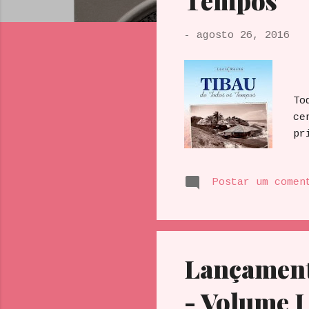
Tempos
e
n
-
agosto 26, 2016
s
Ar
To
ce
pr
ta
po
Postar um comen
pe
Br
es
co
co
Lançamen
- Volume I