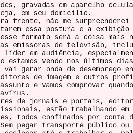
ades, gravadas em aparelho celul
seja, em seu domicílio.
frente, não me surpreenderei 
otarem essa postura e a exibição
nesse formato será a coisa mais 
sas emissoras de televisão, incl
a líder em audiência, especialme
mo estamos vendo nos últimos dia
 gerar onda de desemprego ent
editores de imagem e outros prof
 assunto e vamos comprovar quand
navírus.
de jornais e portais, editore
fissionais, estão trabalhando em
ses, todos confinados por conta 
 Sem pegar transporte público ou