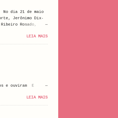
1 de maio
orte, Jerônimo Dix-
 Ribeiro Rosado,
ado Maia, irmã da
LEIA MAIS
nviuvara. Jerônimo
osado, que residia
ldade de Medicina do
ra tratado em
um médico, com quem
gistrou seus filhos
leen O'Meara
os e ouviram E
E aprenderam novas
LEIA MAIS
u Alguém orou Alguém
m a pensar de forma
que viviam de