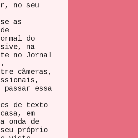
ar, no seu
se as
 de
normal do
usive, na
nte no Jornal
s.
re câmeras,
issionais,
o passar essa
s de texto
 casa, em
da onda de
 seu próprio