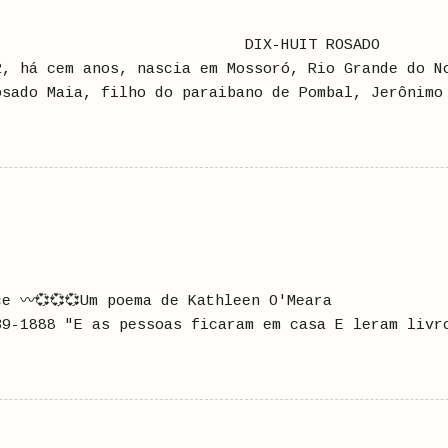
X-HUIT ROSADO No dia 2
2, há cem anos, nascia em Mossoró, Rio Grande do N
osado Maia, filho do paraibano de Pombal, Jerônimo
 em segundas núpcias com a conterrânea, Isaura Ros
ra esposa, Maria Amélia Henriques Maia, de quem e
lho de um português de Coimbra, Jerônimo Ribeiro R
to tempo em Pombal. Formado em Farmácia, pela Facu
 Janeiro, o Jerônimo Rosado, ou seu Rosado, como e
ó, migrou para esta cidade, em 1890, à convite de 
ociara para abrir a Farmácia Rosado. Seu Rosado re
as com nomes esquisitos, o que já re...
ilce 〰️💞💞💞Um poema de Kath
888 "E as pessoas ficaram em casa E leram livr
saram e se exercitaram E fizeram arte e brincaram 
as de ser E pararam E ouviram fundo Alguém medito
 Alguém conheceu sua sombra E as pessoas começara
nte E pessoas se curaram E na ausência de pessoas 
aneiras ...