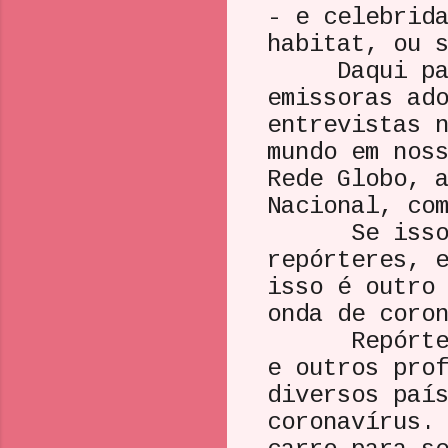
- e celebrid
habitat, ou 
Daqui para 
emissoras ad
entrevistas 
mundo em nos
Rede Globo, 
Nacional, co
Se isso vai
repórteres, 
isso é outro
onda de coro
Repórteres 
e outros pro
diversos paí
coronavírus.