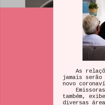
As relações
jamais serão
novo coronav
Emissoras de
também, exib
diversas áre