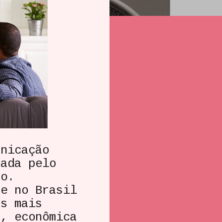
nicação
cada pelo
iro.
e no Brasil
as mais
a, econômica