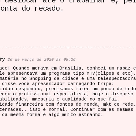
e deslocar até o trabalhar e, pe
conta do recado.
ry
26 de março de 2020 às 08:26
ade! Quando morava em Brasília, conheci um rapaz c
le apresentava um programa tipo MTV(clipes e etc),
matéria no Shopping da cidade e uma telespectadora
 disse você apresentador carregando tripe.
tidão respondeu, precisamos fazer um pouco de tudo
egou o profissional especialista, hoje o discurso 
abilidades, maestria e qualidade no que faz.
idade financeira com fontes de renda, mkt de rede,
ternadas...isso é normal. Continuar com as mesmas 
 da mesma forma é algo muito estranho.