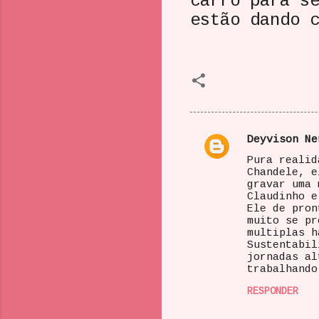
carro para s
estão dando 
Deyvison Ne
C
Pura realid
o
Chandele, e
gravar uma 
m
Claudinho e
e
Ele de pron
muito se pr
n
multiplas h
Sustentabil
t
jornadas al
á
trabalhando
r
RESPONDER
i