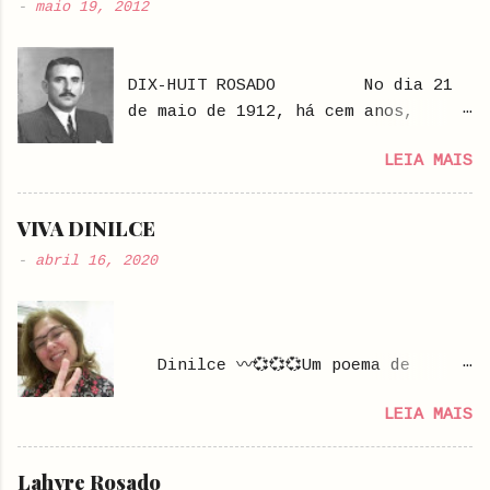
-
maio 19, 2012
DIX-HUIT ROSADO No dia 21
de maio de 1912, há cem anos,
nascia em Mossoró, Rio Grande do
LEIA MAIS
Norte, Jerônimo Dix-huit Rosado
Maia, filho do paraibano de
Pombal, Jerônimo Ribeiro Rosado,
VIVA DINILCE
casado em segundas núpcias com a
-
abril 16, 2020
conterrânea, Isaura Rosado Maia,
irmã da primeira esposa, Maria
Amélia Henriques Maia, de quem
enviuvara. Jerônimo era filho de
Dinilce 〰️💞💞💞Um poema de
um português de Coimbra, Jerônimo
Kathleen O'Meara
Ribeiro Rosado, que residia há
LEIA MAIS
1839-1888 "E
muito tempo em Pombal. Formado em
as pessoas ficaram em casa E leram
Farmácia, pela Faculdade de
livros e ouviram E descansaram e
Lahyre Rosado
Medicina do Rio de Janeiro, o