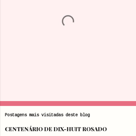
t
á
r
i
o
s
Postagens mais visitadas deste blog
CENTENÁRIO DE DIX-HUIT ROSADO