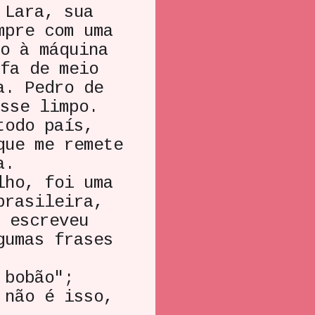
 Lara, sua
mpre com uma
o à máquina
fa de meio
a. Pedro de
sse limpo.
todo país,
que me remete
a.
lho, foi uma
brasileira,
 escreveu
gumas frases
 bobão";
 não é isso,