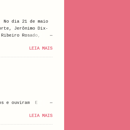
1 de maio
orte, Jerônimo Dix-
 Ribeiro Rosado,
ado Maia, irmã da
LEIA MAIS
nviuvara. Jerônimo
osado, que residia
ldade de Medicina do
ra tratado em
um médico, com quem
gistrou seus filhos
leen O'Meara
os e ouviram E
E aprenderam novas
LEIA MAIS
u Alguém orou Alguém
m a pensar de forma