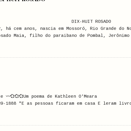
X-HUIT ROSADO No dia 2
2, há cem anos, nascia em Mossoró, Rio Grande do N
osado Maia, filho do paraibano de Pombal, Jerônimo
 em segundas núpcias com a conterrânea, Isaura Ros
ra esposa, Maria Amélia Henriques Maia, de quem e
lho de um português de Coimbra, Jerônimo Ribeiro R
to tempo em Pombal. Formado em Farmácia, pela Facu
 Janeiro, o Jerônimo Rosado, ou seu Rosado, como e
ó, migrou para esta cidade, em 1890, à convite de 
ociara para abrir a Farmácia Rosado. Seu Rosado re
as com nomes esquisitos, o que já re...
ilce 〰️💞💞💞Um poema de Kath
888 "E as pessoas ficaram em casa E leram livr
saram e se exercitaram E fizeram arte e brincaram 
as de ser E pararam E ouviram fundo Alguém medito
 Alguém conheceu sua sombra E as pessoas começara