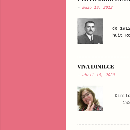
-
maio 19, 2012
DI
de 191
huit R
casado
primei
era fi
há mui
VIVA DINILCE
Rio de
-
abril 16, 2020
Mossor
se ass
e filh
Din
1839-1
descan
maneir
dançou