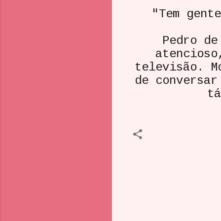
"Tem gente
Pedro de 
atencioso
televisão. M
de conversar
t
C
o
m
e
n