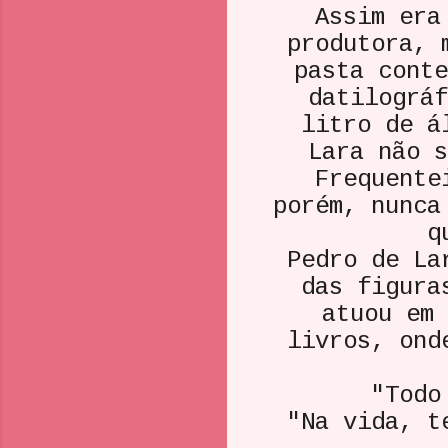
Assim era
produtora, 
pasta conte
datilográf
litro de á
Lara não s
Frequente
porém, nunca
q
Pedro de La
das figura
atuou em 
livros, ond
"Todo p
"Na vida, t