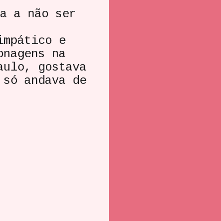
a a não ser
impático e
onagens na
aulo, gostava
 só andava de
7.